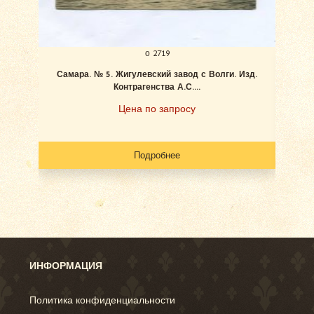
о 2719
Самара. № 5. Жигулевский завод с Волги. Изд.
Ан
Контрагенства А.С....
Цена по запросу
Подробнее
ИНФОРМАЦИЯ
Политика конфиденциальности