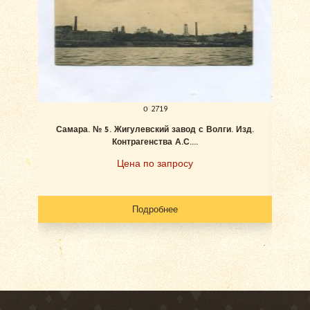
о 2719
Самара. № 5. Жигулевский завод с Волги. Изд.
Ан
Контрагенства А.С....
Цена по запросу
Подробнее