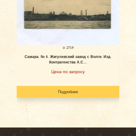
о 2719
Самара. № 5. Жигулевский завод с Волги. Изд.
Ан
Контрагенства А.С....
Цена по запросу
Подробнее