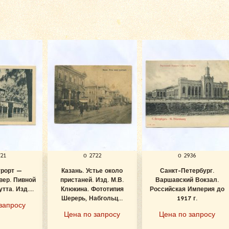
721
о 2722
о 2936
урорт —
Казань. Устье около
Санкт-Петербург.
вер. Пивной
пристаней. Изд. М.В.
Варшавский Вокзал.
тта. Изд....
Клюкина. Фототипия
Российская Империя до
Шерерь, Набгольц...
1917 г.
запросу
Цена по запросу
Цена по запросу