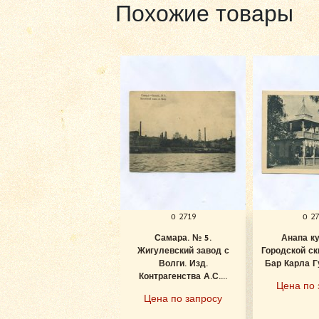
Похожие товары
о 2719
о 2
Самара. № 5.
Анапа к
Жигулевский завод с
Городской ск
Волги. Изд.
Бар Карла Гу
Контрагенства А.С....
Цена по 
Цена по запросу