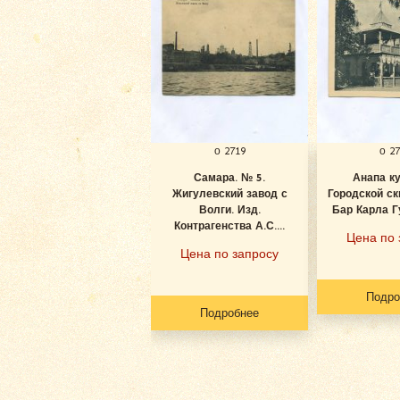
о 2719
о 2
Самара. № 5.
Анапа к
Жигулевский завод с
Городской ск
Волги. Изд.
Бар Карла Гу
Контрагенства А.С....
Цена по 
Цена по запросу
Подро
Подробнее