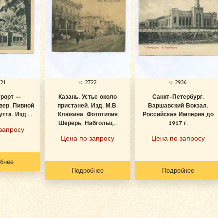
721
о 2722
о 2936
урорт —
Казань. Устье около
Санкт-Петербург.
вер. Пивной
пристаней. Изд. М.В.
Варшавский Вокзал.
тта. Изд....
Клюкина. Фототипия
Российская Империя до
Шерерь, Набгольц...
1917 г.
запросу
Цена по запросу
Цена по запросу
бнее
Подробнее
Подробнее