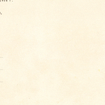
956 Г.
.