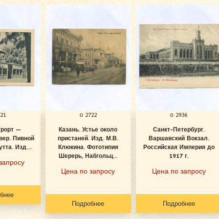
721
о 2722
о 2936
урорт —
Казань. Устье около
Санкт-Петербург.
вер. Пивной
пристаней. Изд. М.В.
Варшавский Вокзал.
тта. Изд....
Клюкина. Фототипия
Российская Империя до
Шерерь, Набгольц...
1917 г.
запросу
Цена по запросу
Цена по запросу
бнее
Подробнее
Подробнее