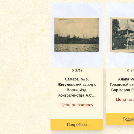
о 2719
о 2
Самара. № 5.
Анапа к
Жигулевский завод с
Городской ск
Волги. Изд.
Бар Карла Гу
Контрагенства А.С....
Цена по 
Цена по запросу
Подро
Подробнее