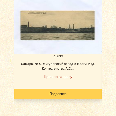
о 2719
Самара. № 5. Жигулевский завод с Волги. Изд.
Ан
Контрагенства А.С....
Цена по запросу
Подробнее