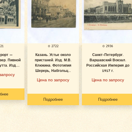
721
о 2722
о 2936
урорт —
Казань. Устье около
Санкт-Петербург.
вер. Пивной
пристаней. Изд. М.В.
Варшавский Вокзал.
тта. Изд....
Клюкина. Фототипия
Российская Империя до
Шерерь, Набгольц...
1917 г.
запросу
Цена по запросу
Цена по запросу
бнее
Подробнее
Подробнее