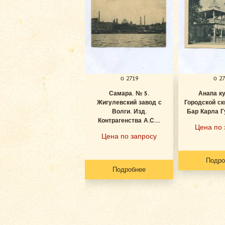
о 2719
о 2
Самара. № 5.
Анапа к
Жигулевский завод с
Городской ск
Волги. Изд.
Бар Карла Гу
Контрагенства А.С....
Цена по 
Цена по запросу
Подро
Подробнее