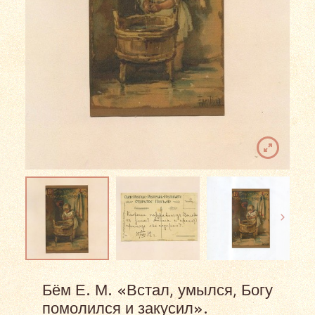
Бём Е. М. «Встал, умылся, Богу
помолился и закусил».