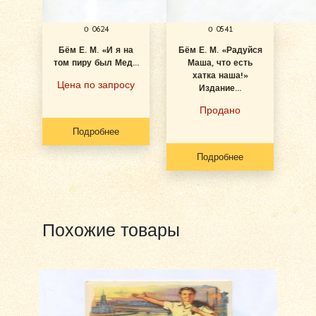
о 0624
о 0541
Бём Е. М. «И я на
Бём Е. М. «Радуйся
том пиру был Мед...
Маша, что есть
хатка наша!»
Цена по запросу
Издание...
Продано
Подробнее
Подробнее
Похожие товары