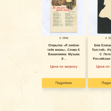
о 2946
о 3
Открытка «Я люблю
Бём Елизав
тебя жизнь». Слова К.
Толстой». И
Ваншенкина. Музыка
С. Пете
Э....
Российская 
Цена по запросу
Цена по 
Подробнее
Подро