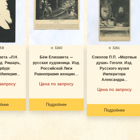
258
о 3260
о 3261
ета «Л.Н.
Бём Елизавета —
Соколов П.П. «Мертвые
зд. Ришаръ,
русская художница. Изд.
души» Гоголя. Изд.
рбург.
Российской Лиги
Русского музея
Империя...
Равноправия женщин....
Императора
Александра...
запросу
Цена по запросу
Цена по запросу
бнее
Подробнее
Подробнее