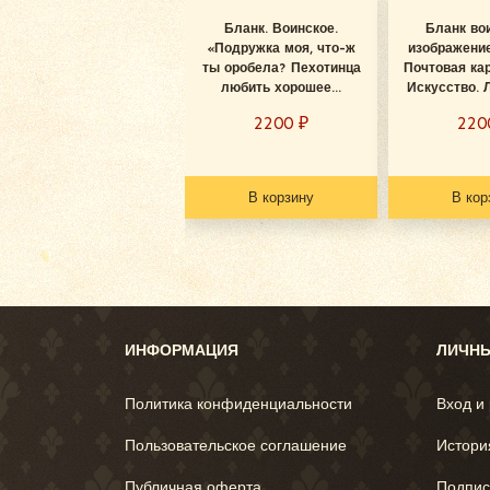
Бланк. Воинское.
Бланк во
«Подружка моя, что-ж
изображени
ты оробела? Пехотинца
Почтовая кар
любить хорошее...
Искусство. Л
2200
₽
22
В корзину
В кор
ИНФОРМАЦИЯ
ЛИЧНЫ
Политика конфиденциальности
Вход и
Пользовательское соглашение
Истори
Публичная оферта
Подпис