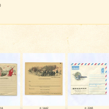
)
616
о 1442
о 2265