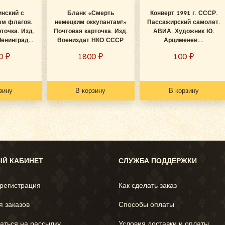
инский с
Бланк «Смерть
Конверт 1991 г. СССР.
ем флагов.
немецким оккупантам!»
Пассажирский самолет.
точка. Изд.
Почтовая карточка. Изд.
АВИА. Художник Ю.
енинград...
Воениздат НКО СССР
Арцименев....
00
₽
1800
₽
100
₽
зину
В корзину
В корзину
Й КАБИНЕТ
СЛУЖБА ПОДДЕРЖКИ
 регистрация
Как сделать заказ
я заказов
Способы оплаты
аться на рассылку
Условия доставки и оплаты