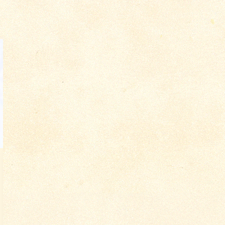
о 2265
о 3619
Конверт 1991 г. СССР.
Конверт с письмом от
Пассажирский самолет.
матери сыну во
АВИА. Художник Ю.
Владивосток от 1...
Арцименев....
Цена по запросу
100
₽