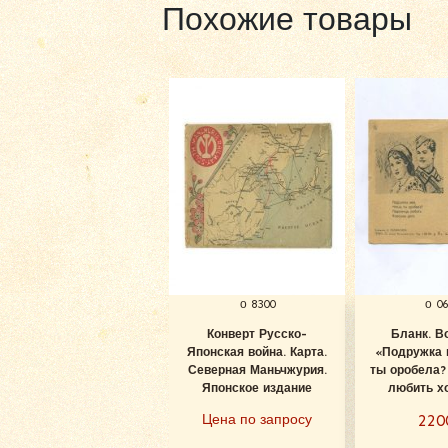
Похожие товары
о 8300
о 0
Конверт Русско-
Бланк. В
Японская война. Карта.
«Подружка 
Северная Маньчжурия.
ты оробела?
Японское издание
любить хо
Цена по запросу
22