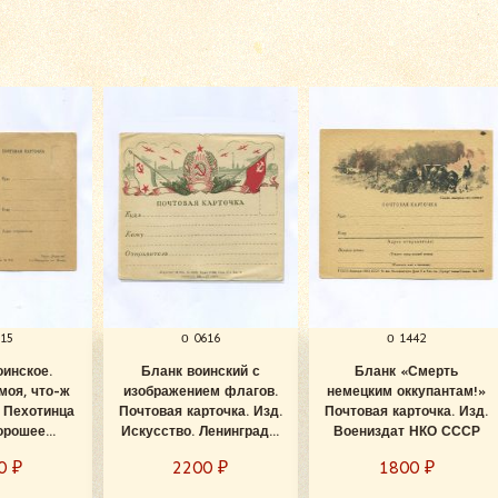
615
о 0616
о 1442
оинское.
Бланк воинский с
Бланк «Смерть
моя, что-ж
изображением флагов.
немецким оккупантам!»
 Пехотинца
Почтовая карточка. Изд.
Почтовая карточка. Изд.
рошее...
Искусство. Ленинград...
Воениздат НКО СССР
00
₽
2200
₽
1800
₽