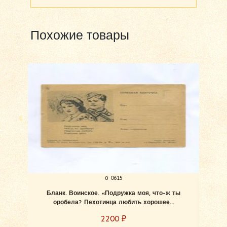
Похожие товары
о 0615
Бланк. Воинское. «Подружка моя, что-ж ты
Блан
оробела? Пехотинца любить хорошее...
2200
₽