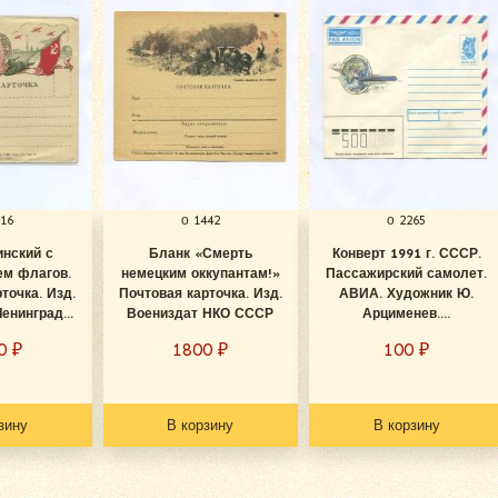
616
о 1442
о 2265
инский с
Бланк «Смерть
Конверт 1991 г. СССР.
ем флагов.
немецким оккупантам!»
Пассажирский самолет.
точка. Изд.
Почтовая карточка. Изд.
АВИА. Художник Ю.
енинград...
Воениздат НКО СССР
Арцименев....
00
₽
1800
₽
100
₽
зину
В корзину
В корзину