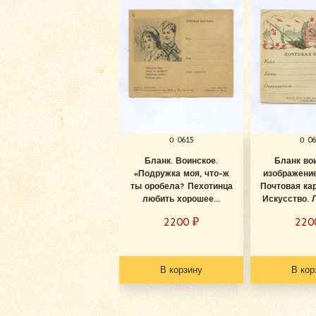
о 0615
о 0
Бланк. Воинское.
Бланк во
«Подружка моя, что-ж
изображени
ты оробела? Пехотинца
Почтовая кар
любить хорошее...
Искусство. Л
2200
₽
22
В корзину
В кор