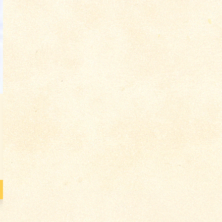
о 3619
Конверт с письмом от
матери сыну во
Владивосток от 1...
Цена по запросу
Подробнее