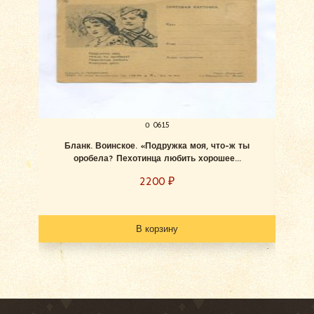
о 0615
Бланк. Воинское. «Подружка моя, что-ж ты
Блан
оробела? Пехотинца любить хорошее...
2200
₽
В корзину