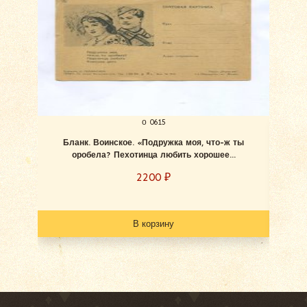
о 0615
Бланк. Воинское. «Подружка моя, что-ж ты
Блан
оробела? Пехотинца любить хорошее...
2200
₽
В корзину