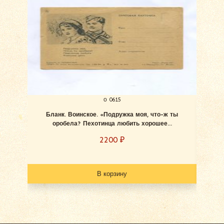
о 0615
Бланк. Воинское. «Подружка моя, что-ж ты
Блан
оробела? Пехотинца любить хорошее...
2200
₽
В корзину