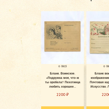
о 0615
о 0
Бланк. Воинское.
Бланк во
«Подружка моя, что-ж
изображени
ты оробела? Пехотинца
Почтовая кар
любить хорошее...
Искусство. Л
2200
₽
22