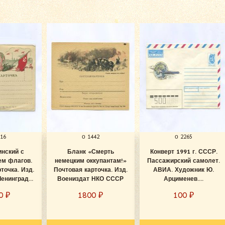
616
о 1442
о 2265
инский с
Бланк «Смерть
Конверт 1991 г. СССР.
ем флагов.
немецким оккупантам!»
Пассажирский самолет.
точка. Изд.
Почтовая карточка. Изд.
АВИА. Художник Ю.
енинград...
Воениздат НКО СССР
Арцименев....
00
₽
1800
₽
100
₽