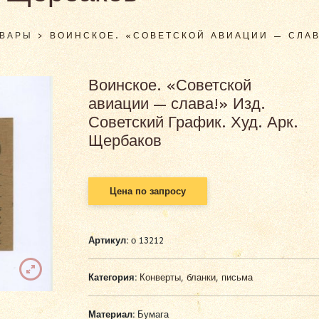
ОВАРЫ
>
ВОИНСКОЕ. «СОВЕТСКОЙ АВИАЦИИ — СЛАВА
Воинское. «Советской
авиации — слава!» Изд.
Советский График. Худ. Арк.
Щербаков
Цена по запросу
Артикул:
о 13212
Категория:
Конверты, бланки, письма
Материал:
Бумага