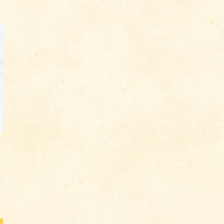
о 3619
Конверт с письмом от
матери сыну во
Владивосток от 1...
Цена по запросу
Подробнее