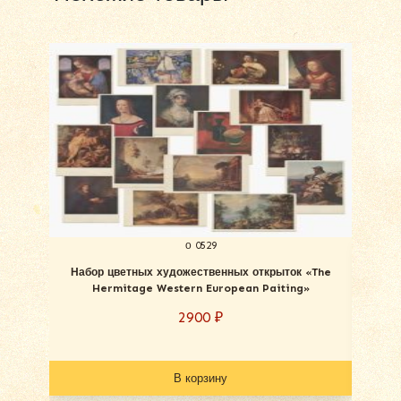
о 0529
Набор цветных художественных открыток «The
Hermitage Western European Paiting»
«Mas
2900
₽
В корзину