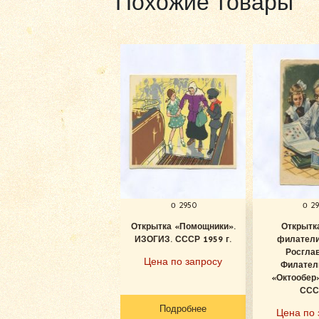
Похожие товары
о 2950
о 2
Открытка «Помощники».
Открытк
ИЗОГИЗ. СССР 1959 г.
филатели
Росглав
Цена по запросу
Филатели
«Октообер»
СССР
Подробнее
Цена по 