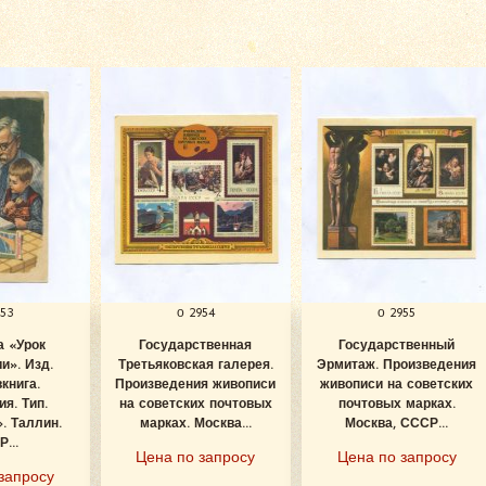
953
о 2954
о 2955
а «Урок
Государственная
Государственный
и». Изд.
Третьяковская галерея.
Эрмитаж. Произведения
книга.
Произведения живописи
живописи на советских
я. Тип.
на советских почтовых
почтовых марках.
. Таллин.
марках. Москва...
Москва, СССР...
...
Цена по запросу
Цена по запросу
запросу