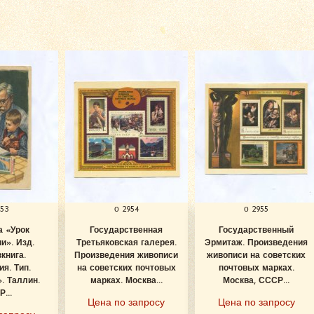
953
о 2954
о 2955
а «Урок
Государственная
Государственный
и». Изд.
Третьяковская галерея.
Эрмитаж. Произведения
книга.
Произведения живописи
живописи на советских
я. Тип.
на советских почтовых
почтовых марках.
. Таллин.
марках. Москва...
Москва, СССР...
...
Цена по запросу
Цена по запросу