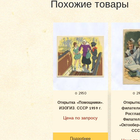
Похожие товары
о 2950
о 2
Открытка «Помощники».
Открытк
ИЗОГИЗ. СССР 1959 г.
филатели
Росглав
Цена по запросу
Филатели
«Октообер»
СССР
Подробнее