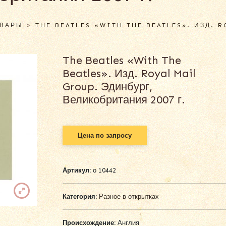
ОВАРЫ
>
THE BEATLES «WITH THE BEATLES». ИЗД. 
The Beatles «With The
Beatles». Изд. Royal Mail
Group. Эдинбург,
Великобритания 2007 г.
Цена по запросу
Артикул:
о 10442
Категория:
Разное в открытках
Происхождение:
Англия