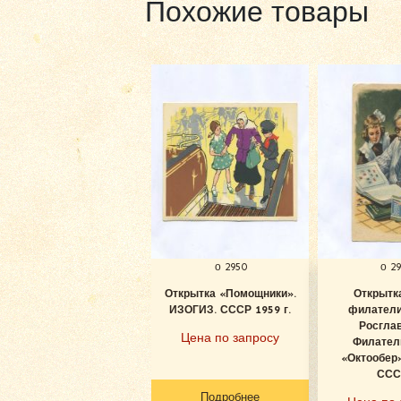
Похожие товары
о 2950
о 2
Открытка «Помощники».
Открытк
ИЗОГИЗ. СССР 1959 г.
филатели
Росглав
Цена по запросу
Филатели
«Октообер»
СССР
Подробнее