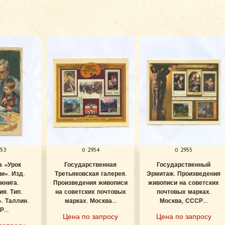
953
о 2954
о 2955
а «Урок
Государственная
Государственный
и». Изд.
Третьяковская галерея.
Эрмитаж. Произведения
книга.
Произведения живописи
живописи на советских
я. Тип.
на советских почтовых
почтовых марках.
. Таллин.
марках. Москва...
Москва, СССР...
...
Цена по запросу
Цена по запросу