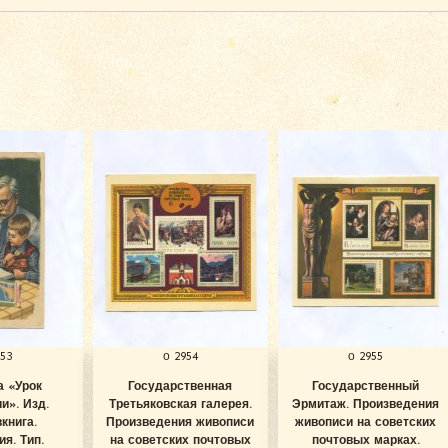
953
о 2954
о 2955
а «Урок
Государственная
Государственный
и». Изд.
Третьяковская галерея.
Эрмитаж. Произведения
книга.
Произведения живописи
живописи на советских
я. Тип.
на советских почтовых
почтовых марках.