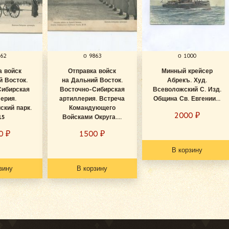
862
о 9863
о 1000
а войск
Отправка войск
Минный крейсер
й Восток.
на Дальний Восток.
Абрекъ. Худ.
Сибирская
Восточно-Сибирская
Всеволожский С. Изд.
ерия.
артиллерия. Встреча
Община Св. Евгении...
ский парк.
Командующего
2000
₽
15
Войсками Округа....
00
₽
1500
₽
В корзину
зину
В корзину