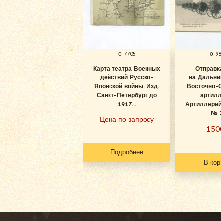
о 7705
о 9
Карта театра Военных
Отправк
действий Русско-
на Дальни
Японской войны. Изд.
Восточно-
Санкт-Петербург до
артилл
1917...
Артиллерий
№ 
Цена по запросу
15
Подробнее
В кор