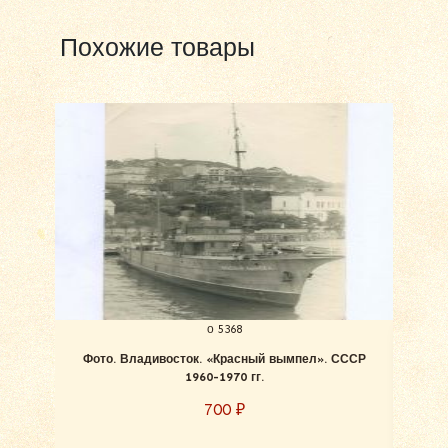
Похожие товары
о 5368
Фото. Владивосток. «Красный вымпел». СССР
Фот
1960-1970 гг.
700
₽