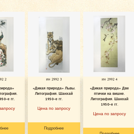
92 2
ин 2992 3
ин 2992 4
рирода»
«Дикая природа» Львы.
«Дикая природа» Две
тография.
Литография. Шанхай
птички на вишне.
50-е гг.
1950-е гг.
Литография. Шанхай
1950-е гг.
запросу
Цена по запросу
Цена по запросу
бнее
Подробнее
Подробнее