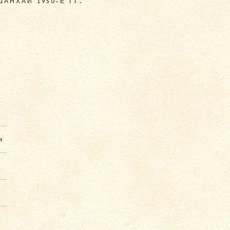
АНХАЙ 1950-Е ГГ.
и