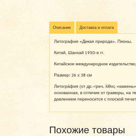
Описание
Доставка и оплата
Литография «Дикая природа». Пионы.
Китай, Шанхай 1950-е гг.
Китайское международное издательство,
Размер: 26 х 38 см
Литогра́фия (от др.-греч. λίθος «камен
основанная, в отличие от гравюры, на т
давлением переносится с плоской печа
Похожие товары