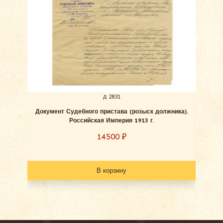
д 2831
Документ Судебного пристава (розыск должника).
Пап
Российская Империя 1913 г.
фед
14500
₽
В корзину