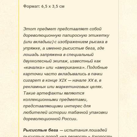
Формат: 6,5 х 3,5 см
Этот предмет представляет собой
дореволюционную папиросную этикетку
(или вкладыш) с изображением рысака в
упряжке, а именно рысистые бега, где
лошадь запряжена в специальный
двухколесный экипаж, известный как
«качалка» или «американка». Подобные
карточки часто вкладывались в пачки
сигарет в конце XIX — начале XX в. в
рекламных или маркетинговых целях.
Такие артефакты являются
коллекционными предметами,
представляющими интерес для
любителей истории табачной упаковки
дореволюционной России.
Рысистые бега
— испытания лошадей
рысистых пород «на резвость» (скорость