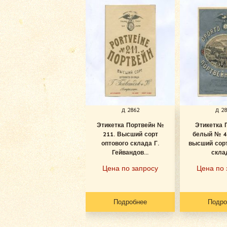
д 2862
д 2
Этикетка Портвейн №
Этикетка 
211. Высший сорт
белый № 4
оптового склада Г.
высший сорт
Гейвандов...
склад
Цена по запросу
Цена по 
Подробнее
Подро