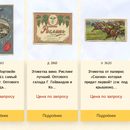
863
д 2865
о 3620
Портвейн
Этикетка вино. Рислинг
Этикетка от папирос
11 самый
лучший. Оптового
«Скачки» которая
. Оптового
склада Г. Гейвандов и
придет первой? (см. под
а...
Ко....
крышкою)....
запросу
Цена по запросу
Цена по запросу
бнее
Подробнее
Подробнее