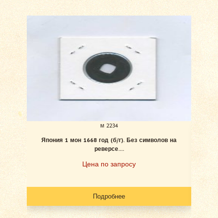
м 2234
Япония 1 мон 1668 год (б/г). Без символов на
Япон
реверсе....
Цена по запросу
Подробнее