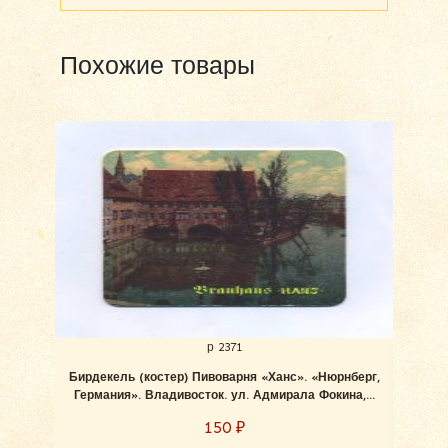
Похожие товары
р 2371
Бирдекель (костер) Пивоварня «Ханс». «Нюрнберг,
Черн
Германия». Владивосток. ул. Адмирала Фокина,...
150
₽