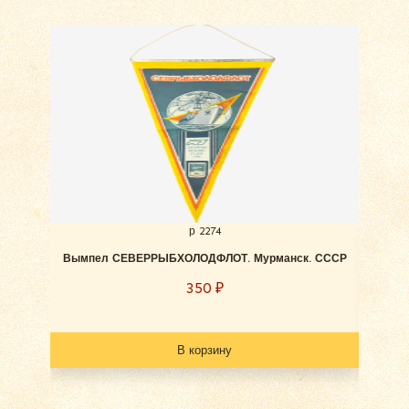
р 2274
Вымпел СЕВЕРРЫБХОЛОДФЛОТ. Мурманск. СССР
Вым
350
₽
В корзину