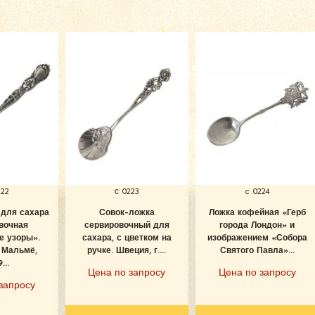
222
с 0223
c 0224
 для сахара
Совок-ложка
Ложка кофейная «Герб
вочная
сервировочный для
города Лондон» и
е узоры».
сахара, с цветком на
изображением «Собора
. Мальмё,
ручке. Швеция, г....
Святого Павла»...
...
Цена по запросу
Цена по запросу
запросу