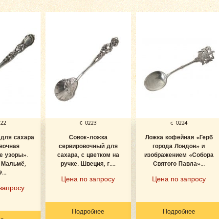
222
с 0223
c 0224
 для сахара
Совок-ложка
Ложка кофейная «Герб
вочная
сервировочный для
города Лондон» и
е узоры».
сахара, с цветком на
изображением «Собора
. Мальмё,
ручке. Швеция, г....
Святого Павла»...
...
Цена по запросу
Цена по запросу
запросу
Подробнее
Подробнее