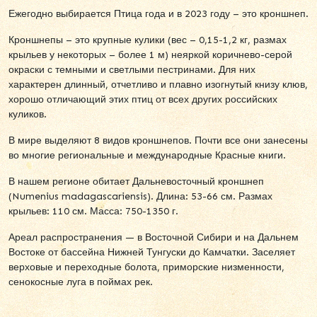
Ежегодно выбирается Птица года и в 2023 году – это кроншнеп.
Кроншнепы – это крупные кулики (вес – 0,15-1,2 кг, размах
крыльев у некоторых – более 1 м) неяркой коричнево-серой
окраски с темными и светлыми пестринами. Для них
характерен длинный, отчетливо и плавно изогнутый книзу клюв,
хорошо отличающий этих птиц от всех других российских
куликов.
В мире выделяют 8 видов кроншнепов. Почти все они занесены
во многие региональные и международные Красные книги.
В нашем регионе обитает Дальневосточный кроншнеп
(Numenius madagascariensis). Длина: 53-66 см. Размах
крыльев: 110 см. Масса: 750-1350 г.
Ареал распространения — в Восточной Сибири и на Дальнем
Востоке от бассейна Нижней Тунгуски до Камчатки. Заселяет
верховые и переходные болота, приморские низменности,
сенокосные луга в поймах рек.