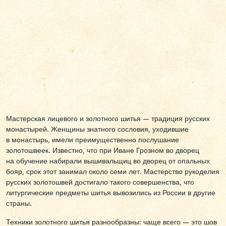
Мастерская лицевого и золотного шитья — традиция русских
монастырей. Женщины знатного сословия, уходившие
в монастырь, имели преимущественно послушание
золотошвеек. Известно, что при Иване Грозном во дворец
на обучение набирали вышивальщиц во дворец от опальных
бояр, срок этот занимал около семи лет. Мастерство рукоделия
русских золотошвей достигало такого совершенства, что
литургические предметы шитья вывозились из России в другие
страны.
Техники золотного шитья разнообразны: чаще всего — это шов