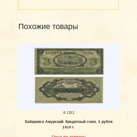
Похожие товары
б 1252
Хабаровск Амурский. Кредитный союз. 3 рубля
Хаб
1919 г.
Цена по запросу