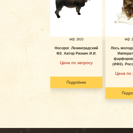
мф 2820
мф 2
Носорог. Ленинградский
Лось молодо
ФЗ. Автор Ризнич И.И.
Императ
фарфоров
Цена по запросу
(ИФЗ). Росс
Цена по 
Подробнее
Подро