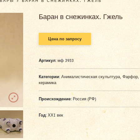
ОВАРЫ
>
БАРАН В СНЕЖИНКАХ. ГЖЕЛЬ
Баран в снежинках. Гжель
Цена по запросу
Артикул:
мф 3933
Категории:
Анималистическая скульптура
,
Фарфор,
керамика
Происхождение:
Россия (РФ)
Год:
ХХI век