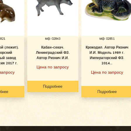
821
мф 02843
мф 02851
й (лежит).
Кабан-секач.
Крокодил. Автор Ризнич
орский
Ленинградский ФЗ.
И.И. Модель 1989 г.
ый завод
Автор Ризнич И.И.
Императорский ФЗ.
ия 2017 г.
2014...
Цена по запросу
запросу
Цена по запросу
Подробнее
бнее
Подробнее