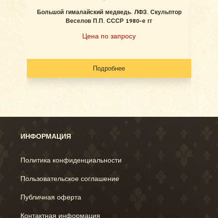
Большой гималайский медведь. ЛФЗ. Скульптор
Беле
Веселов П.П. СССР 1980-е гг
Цена по запросу
Подробнее
ИНФОРМАЦИЯ
Политика конфиденциальности
Пользовательское соглашение
Публичная оферта
Контактная информация