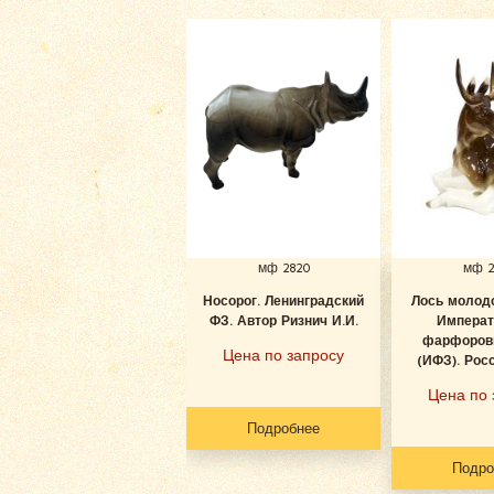
мф 2820
мф 2
Носорог. Ленинградский
Лось молодо
ФЗ. Автор Ризнич И.И.
Императ
фарфоров
Цена по запросу
(ИФЗ). Росс
Цена по 
Подробнее
Подро