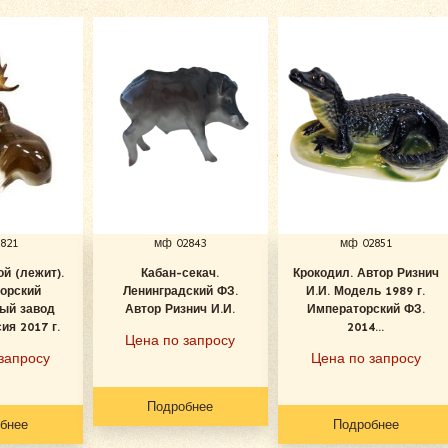
821
мф 02843
мф 02851
й (лежит).
Кабан-секач.
Крокодил. Автор Ризнич
орский
Ленинградский ФЗ.
И.И. Модель 1989 г.
ый завод
Автор Ризнич И.И.
Императорский ФЗ.
ия 2017 г.
2014...
Цена по запросу
запросу
Цена по запросу
Подробнее
бнее
Подробнее