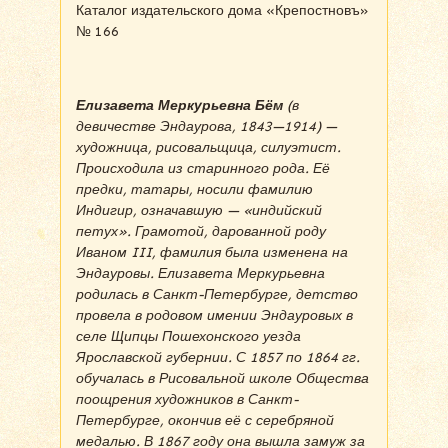
Каталог издательского дома «Крепостновъ»
№ 166
Елизавета Меркурьевна Бём
(в
девичестве Эндаурова, 1843—1914) —
художница, рисовальщица, силуэтист.
Происходила из старинного рода. Её
предки, татары, носили фамилию
Индигир, означавшую — «индийский
петух». Грамотой, дарованной роду
Иваном III, фамилия была изменена на
Эндауровы. Елизавета Меркурьевна
родилась в Санкт-Петербурге, детство
провела в родовом имении Эндауровых в
селе Щипцы Пошехонского уезда
Ярославской губернии. С 1857 по 1864 гг.
обучалась в Рисовальной школе Общества
поощрения художников в Санкт-
Петербурге, окончив её с серебряной
медалью. В 1867 году она вышла замуж за