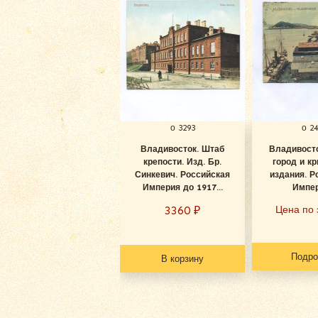
о 3293
о 2
Владивосток. Штаб
Владивосто
крепости. Изд. Бр.
город и к
Синкевич. Российская
издания. Р
Империя до 1917...
Импер
3360
₽
Цена по 
Подро
В корзину