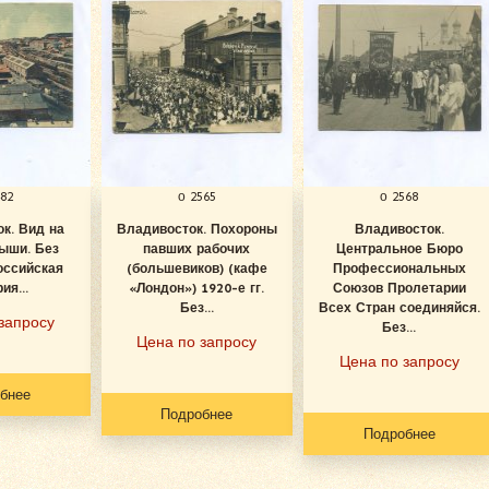
482
о 2565
о 2568
к. Вид на
Владивосток. Похороны
Владивосток.
рыши. Без
павших рабочих
Центральное Бюро
оссийская
(большевиков) (кафе
Профессиональных
ия...
«Лондон») 1920-е гг.
Союзов Пролетарии
Без...
Всех Стран соединяйся.
запросу
Без...
Цена по запросу
Цена по запросу
бнее
Подробнее
Подробнее