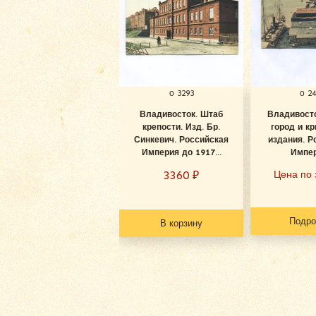
о 3293
о 2
Владивосток. Штаб
Владивосто
крепости. Изд. Бр.
город и к
Синкевич. Российская
издания. Р
Империя до 1917...
Импер
3360
₽
Цена по 
Подро
В корзину