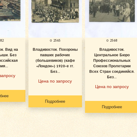
482
о 2565
о 2568
к. Вид на
Владивосток. Похороны
Владивосток.
рыши. Без
павших рабочих
Центральное Бюро
оссийская
(большевиков) (кафе
Профессиональных
ия...
«Лондон») 1920-е гг.
Союзов Пролетарии
Без...
Всех Стран соединяйся.
запросу
Без...
Цена по запросу
Цена по запросу
бнее
Подробнее
Подробнее