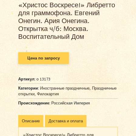
«Христос Воскресе!» Либретто
для граммофона. Евгений
Онегин. Ария Онегина.
Открытка ч/б: Москва.
Воспитательный Дом
Цена по запросу
Артикул:
о 13173
Категории:
Иностранные праздничные
,
Праздничные
открытки
,
Филокартия
Происхождение:
Российская Империя
Описание
Доставка и оплата
«Христос Воскресе!» Либретто для