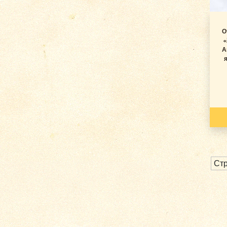
О
«
А
я
Стр