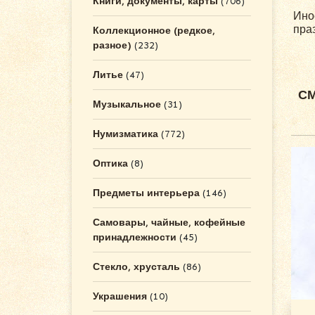
Книги, документы, карты
(706)
Ино
пра
Коллекционное (редкое,
разное)
(232)
Литье
(47)
СМ
Музыкальное
(31)
Нумизматика
(772)
Оптика
(8)
Предметы интерьера
(146)
Самовары, чайные, кофейные
принадлежности
(45)
Стекло, хрусталь
(86)
Украшения
(10)