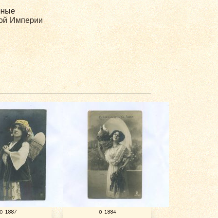
чные
ой Империи
о 1887
о 1884