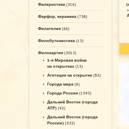
Фалеристика
(316)
О
«
Д
Фарфор, керамика
(738)
Филателия
(66)
Филобутонистика
(13)
Филокартия
(3013)
1-я Мировая война
на открытках
(15)
Агитация на открытке
(83)
Города мира
(6)
Города России
(1593)
Дальний Восток (города
АТР)
(92)
Дальний Восток (города
России)
(532)