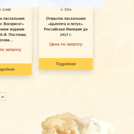
о 11465
о 3314
а пасхальная
Открытка пасхальная
с Воскресе!»
«Цыплята и петух».
нное издание
Российская Империя до
А.Ф. Постнова,
1917 г.
сква....
Цена по запросу
по запросу
Подробнее
дробнее
 »