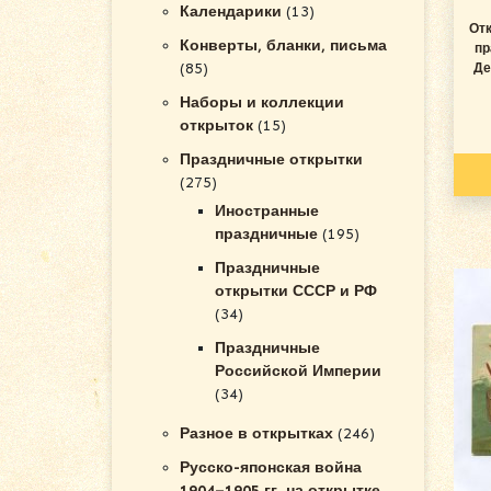
Календарики
(13)
От
Конверты, бланки, письма
пр
(85)
Де
Наборы и коллекции
открыток
(15)
Праздничные открытки
(275)
Иностранные
праздничные
(195)
Праздничные
открытки СССР и РФ
(34)
Праздничные
Российской Империи
(34)
Разное в открытках
(246)
Русско-японская война
1904–1905 гг. на открытке