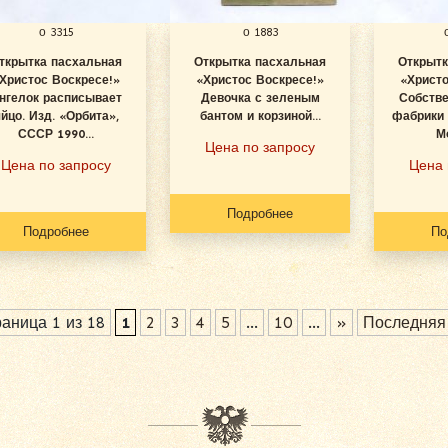
о 3315
о 1883
ткрытка пасхальная
Открытка пасхальная
Открытк
Христос Воскресе!»
«Христос Воскресе!»
«Христо
нгелок расписывает
Девочка с зеленым
Собстве
йцо. Изд. «Орбита»,
бантом и корзиной...
фабрики 
СССР 1990...
Мо
Цена по запросу
Цена по запросу
Цена 
Подробнее
Подробнее
По
аница 1 из 18
1
2
3
4
5
...
10
...
»
Последняя