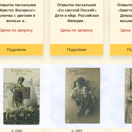
ткрытка пасхальная
Открытка пасхальная
Открытк
Христос Воскресе!»
«Со светлой Пасхой!»
«Христо
евочка с цветами в
Дети в яйце. Российская
Девуш
волосах и...
Империя...
косынк
Цена по запросу
Цена по запросу
Цена 
Подробнее
Подробнее
По
о 3360
о 3359