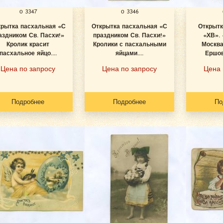
о 3347
о 3346
крытка пасхальная «С
Открытка пасхальная «С
Открытк
аздником Св. Пасхи!»
праздником Св. Пасхи!»
«ХВ».
Кролик красит
Кролики с пасхальными
Москва
пасхальное яйцо....
яйцами....
Ершов
Цена по запросу
Цена по запросу
Цена 
Подробнее
Подробнее
По