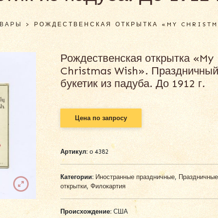
ОВАРЫ
>
РОЖДЕСТВЕНСКАЯ ОТКРЫТКА «MY CHRISTM
Рождественская открытка «My
Christmas Wish». Праздничны
букетик из падуба. До 1912 г.
Цена по запросу
Артикул:
о 4382
Категории:
Иностранные праздничные
,
Праздничные
открытки
,
Филокартия
Происхождение:
США