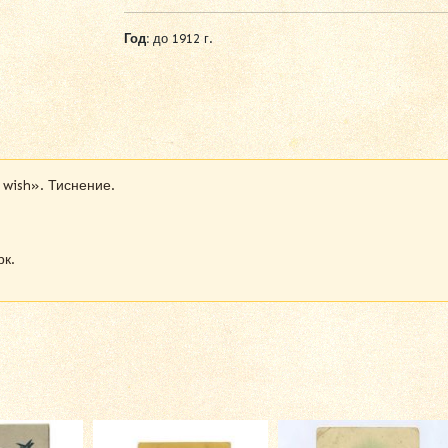
Год:
до 1912 г.
 wish». Тиснение.
рк.