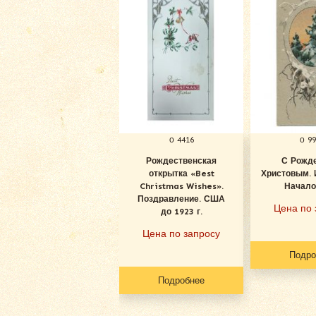
о 4416
о 9
Рождественская
С Рожд
открытка «Best
Христовым. 
Christmas Wishes».
Начало
Поздравление. США
Цена по 
до 1923 г.
Цена по запросу
Подро
Подробнее