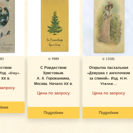
983
о 9989
о 13181
еством
С Рождеством
Открытка пасхальная
Изд. «Day».
Христовым.
«Девушка с ангелочком
 XX в.
А. А. Горожанкина,
за спиной». Изд. M.M.
Москва. Начало XX в.
Vienne....
запросу
Цена по запросу
Цена по запросу
бнее
Подробнее
Подробнее