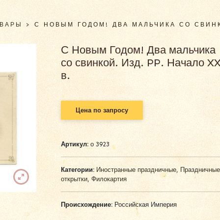
ОВАРЫ
>
С НОВЫМ ГОДОМ! ДВА МАЛЬЧИКА СО СВИНК
С Новым Годом! Два мальчика
со свинкой. Изд. PP. Начало X
в.
Цена по запросу
Артикул:
о 3923
Категории:
Иностранные праздничные
,
Праздничные
открытки
,
Филокартия
Происхождение:
Российская Империя