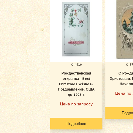
о 4416
о 9
Рождественская
С Рожд
открытка «Best
Христовым. 
Christmas Wishes».
Начало
Поздравление. США
Цена по 
до 1923 г.
Цена по запросу
Подро
Подробнее