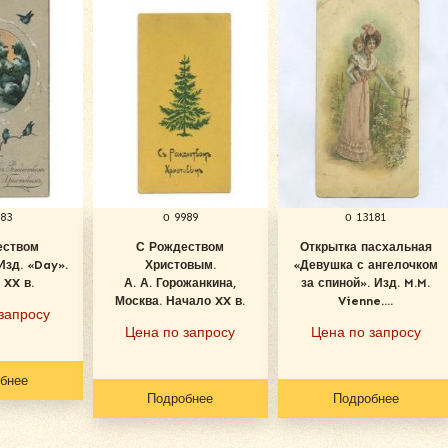
983
о 9989
о 13181
еством
С Рождеством
Открытка пасхальная
Изд. «Day».
Христовым.
«Девушка с ангелочком
 XX в.
А. А. Горожанкина,
за спиной». Изд. M.M.
Москва. Начало XX в.
Vienne....
запросу
Цена по запросу
Цена по запросу
бнее
Подробнее
Подробнее