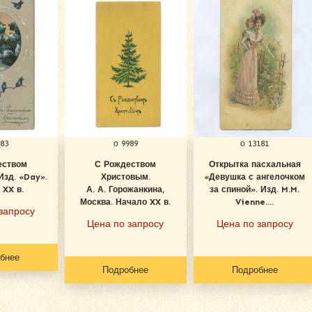
983
о 9989
о 13181
еством
С Рождеством
Открытка пасхальная
Изд. «Day».
Христовым.
«Девушка с ангелочком
 XX в.
А. А. Горожанкина,
за спиной». Изд. M.M.
Москва. Начало XX в.
Vienne....
запросу
Цена по запросу
Цена по запросу
бнее
Подробнее
Подробнее