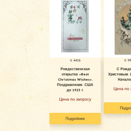
о 4416
о 9
Рождественская
С Рожд
открытка «Best
Христовым. 
Christmas Wishes».
Начало
Поздравление. США
Цена по 
до 1923 г.
Цена по запросу
Подро
Подробнее