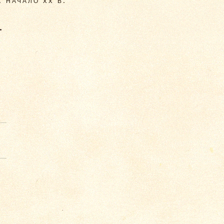
. НАЧАЛО XX В.
.