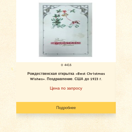
о 4416
Рождественская открытка «Best Christmas
С Ро
Wishes». Поздравление. США до 1923 г.
Цена по запросу
Подробнее