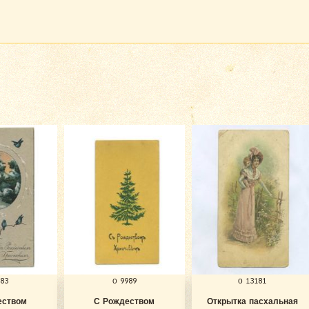
983
о 9989
о 13181
еством
С Рождеством
Открытка пасхальная