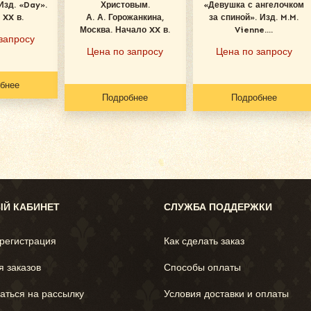
Изд. «Day».
Христовым.
«Девушка с ангелочком
 XX в.
А. А. Горожанкина,
за спиной». Изд. M.M.
Москва. Начало XX в.
Vienne....
запросу
Цена по запросу
Цена по запросу
бнее
Подробнее
Подробнее
Й КАБИНЕТ
СЛУЖБА ПОДДЕРЖКИ
 регистрация
Как сделать заказ
я заказов
Способы оплаты
аться на рассылку
Условия доставки и оплаты